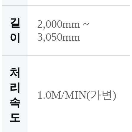
길
2,000mm ~
3,050mm
이
처
리
1.0M/MIN(가변)
속
도